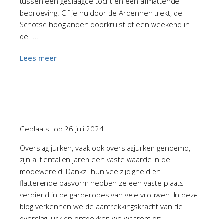
tussen een geslaagde tocht en een afmattende
beproeving. Of je nu door de Ardennen trekt, de
Schotse hooglanden doorkruist of een weekend in
de […]
Lees meer
Geplaatst op
26 juli 2024
Overslag jurken, vaak ook overslagjurken genoemd,
zijn al tientallen jaren een vaste waarde in de
modewereld. Dankzij hun veelzijdigheid en
flatterende pasvorm hebben ze een vaste plaats
verdiend in de garderobes van vele vrouwen. In deze
blog verkennen we de aantrekkingskracht van de
overslag jurk en ontdekken we waarom dit